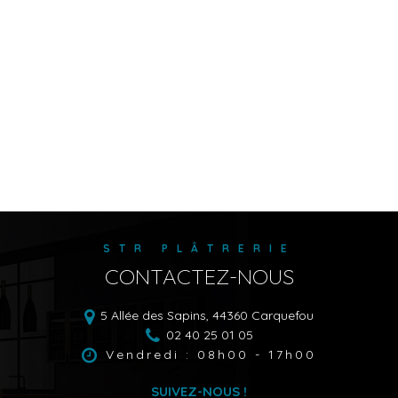
STR PLÂTRERIE
CONTACTEZ-NOUS
5 Allée des Sapins,
44360
Carquefou
02 40 25 01 05
Vendredi : 08h00 - 17h00
SUIVEZ-NOUS !