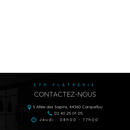
STR PLÂTRERIE
CONTACTEZ-NOUS
5 Allée des Sapins,
44360
Carquefou
02 40 25 01 05
Jeudi : 08h00 - 17h00