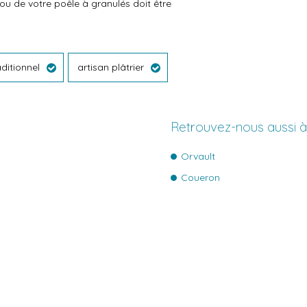
u de votre poêle à granulés doit être
aditionnel
artisan plâtrier
Retrouvez-nous aussi 
Orvault
Coueron