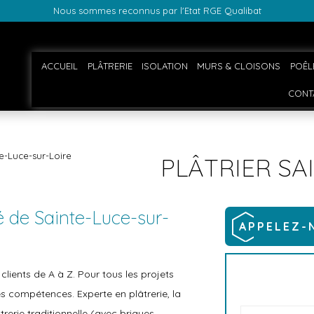
Nous sommes reconnus par l'Etat RGE Qualibat
ACCUEIL
PLÂTRERIE
ISOLATION
MURS & CLOISONS
POÊL
CONT
te-Luce-sur-Loire
PLÂTRIER SA
é de Sainte-Luce-sur-
APPELEZ-
ients de A à Z. Pour tous les projets
es compétences. Experte en plâtrerie, la
trerie traditionnelle (avec briques