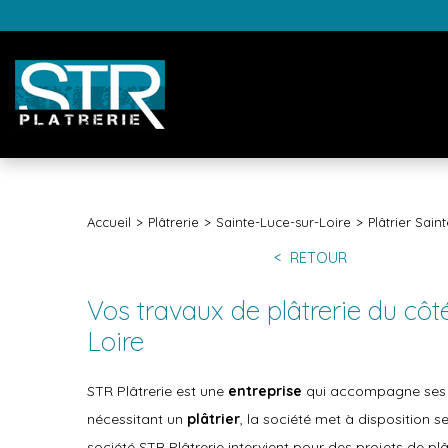
Accueil
Plâtrerie
Sainte-Luce-sur-Loire
Plâtrier Sain
RETOUR
Vos travaux de plâtrerie du côt
Loire
STR Plâtrerie est une
entreprise
qui accompagne ses cl
nécessitant un
plâtrier
, la société met à disposition s
société STR Plâtrerie intervient pour des projets de plâ