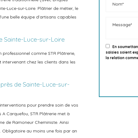
te-Luce-sur-Loire. Plâtrier de métier, le
d’une belle équipe d’artisans capables
e Sainte-Luce-sur-Loire
En soumettant
saisies soient e
san professionnel comme STR Plâtrerie,
la relation comme
intervenant chez les clients dans les
s près de Sainte-Luce-sur-
 interventions pour prendre soin de vos
 A Carquefou, STR Plâtrerie met à
lôme de Ramoneur Cheministe. Ainsi
e. Obligatoire au moins une fois par an