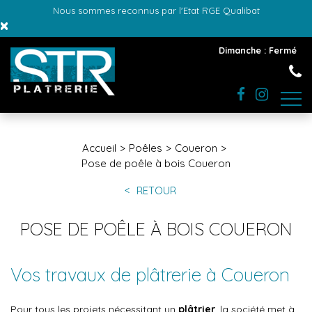
Nous sommes reconnus par l'Etat RGE Qualibat
×
Dimanche : Fermé
Accueil
Poêles
Coueron
Pose de poêle à bois Coueron
RETOUR
POSE DE POÊLE À BOIS COUERON
Vos travaux de plâtrerie à Coueron
Pour tous les projets nécessitant un
plâtrier
, la société met à