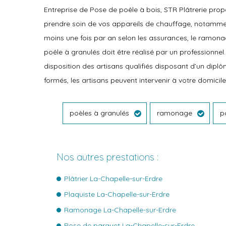
Entreprise de Pose de poêle à bois, STR Plâtrerie prop
prendre soin de vos appareils de chauffage, notammen
moins une fois par an selon les assurances, le ramon
poêle à granulés doit être réalisé par un professionnel
disposition des artisans qualifiés disposant d’un dip
formés, les artisans peuvent intervenir à votre domicile.
poèles à granulés
ramonage
p
Nos autres prestations :
Plâtrier La-Chapelle-sur-Erdre
Plaquiste La-Chapelle-sur-Erdre
Ramonage La-Chapelle-sur-Erdre
Pose de parquet La-Chapelle-sur-Erdre