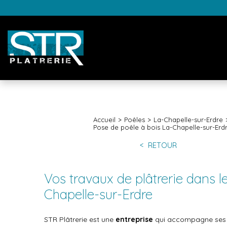
Accueil
Poêles
La-Chapelle-sur-Erdre
Pose de poêle à bois La-Chapelle-sur-Erd
RETOUR
Vos travaux de plâtrerie dans l
Chapelle-sur-Erdre
STR Plâtrerie est une
entreprise
qui accompagne ses cl