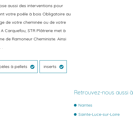
ose aussi des interventions pour
t votre poêle à bois Obligatoire au
age de votre cheminée ou de votre
. A Carquefou, STR Plâtrerie met à
lôme de Ramoneur Cheministe. Ainsi
 .
oèles à pellets
inserts
Retrouvez-nous aussi 
Nantes
Sainte-Luce-sur-Loire