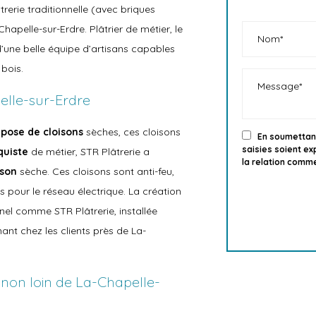
trerie traditionnelle (avec briques
Chapelle-sur-Erdre. Plâtrier de métier, le
d’une belle équipe d’artisans capables
bois.
elle-sur-Erdre
a
pose de cloisons
sèches, ces cloisons
En soumettant
saisies soient e
quiste
de métier, STR Plâtrerie a
la relation comme
ison
sèche. Ces cloisons sont anti-feu,
pour le réseau électrique. La création
nnel comme STR Plâtrerie, installée
nt chez les clients près de La-
s non loin de La-Chapelle-