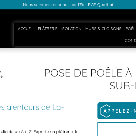
Nous sommes reconnus par l'Etat RGE Qualibat
ACCUEIL
PLÂTRERIE
ISOLATION
MURS & CLOISONS
POÊL
CONT
POSE DE POÊLE À
re
SUR-
es alentours de La-
APPELEZ-
ients de A à Z. Experte en plâtrerie, la