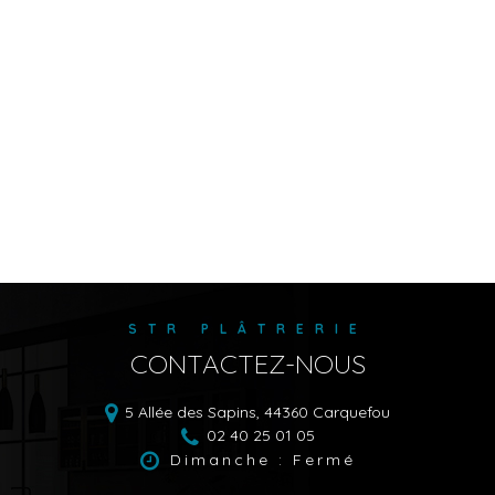
STR PLÂTRERIE
CONTACTEZ-NOUS
5 Allée des Sapins,
44360
Carquefou
02 40 25 01 05
Dimanche : Fermé