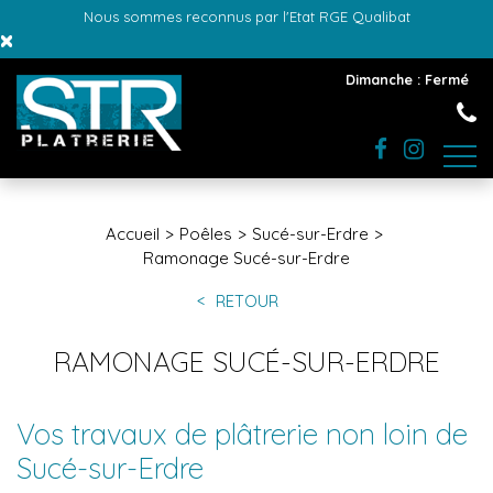
Nous sommes reconnus par l'Etat RGE Qualibat
×
Dimanche : Fermé
Accueil
Poêles
Sucé-sur-Erdre
Ramonage Sucé-sur-Erdre
RETOUR
RAMONAGE SUCÉ-SUR-ERDRE
Vos travaux de plâtrerie non loin de
Sucé-sur-Erdre