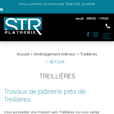
Nous sommes reconnus par l'Etat RGE Qualibat
×
Jeudi : 08h00 - 17h00
Accueil
Aménagement intérieur
Treillières
RETOUR
TREILLIÈRES
Travaux de plâtrerie près de
Treillières
Vous possédez une maison vers Treillières ou vous venez