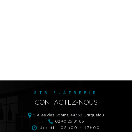
STR PLÂTRERIE
CONTACTEZ-NOUS
5 Allée des Sapins,
44360
Carquefou
02 40 25 01 05
Jeudi : 08h00 - 17h00