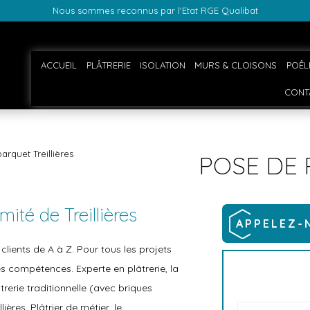
Nous sommes reconnus par l'Etat RGE Qualibat
ACCUEIL
PLÂTRERIE
ISOLATION
MURS & CLOISONS
POÊL
CONT
arquet Treillières
POSE DE 
mité de Treillières
APPELEZ-
ients de A à Z. Pour tous les projets
es compétences. Experte en plâtrerie, la
trerie traditionnelle (avec briques
lières. Plâtrier de métier, le