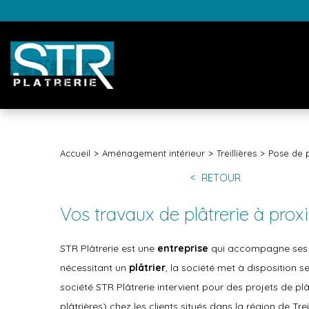
Accueil
Aménagement intérieur
Treillières
Pose de p
RETOUR
Vos travaux de plâtrerie à proxi
STR Plâtrerie est une
entreprise
qui accompagne ses cl
nécessitant un
plâtrier
, la société met à disposition s
société STR Plâtrerie intervient pour des projets de plâ
plâtrières) chez les clients situés dans la région de Treil