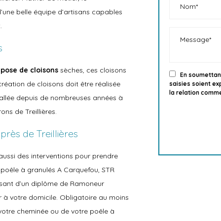
d’une belle équipe d’artisans capables
.
s
a
pose de cloisons
sèches, ces cloisons
En soumettant
réation de cloisons doit être réalisée
saisies soient e
la relation comme
stallée depuis de nombreuses années à
ons de Treillières.
près de Treillières
aussi des interventions pour prendre
 poêle à granulés A Carquefou, STR
sposant d’un diplôme de Ramoneur
ir à votre domicile. Obligatoire au moins
 votre cheminée ou de votre poêle à