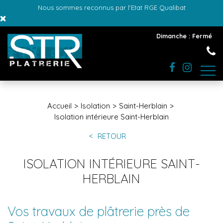
Nous sommes reconnus par l'Etat RGE Qualibat
×
Dimanche : Fermé
Accueil
Isolation
Saint-Herblain
Isolation intérieure Saint-Herblain
RETOUR
ISOLATION INTÉRIEURE SAINT-
HERBLAIN
Vos travaux de plâtrerie près de